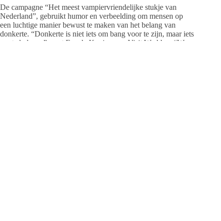
De campagne “Het meest vampiervriendelijke stukje van
Nederland”, gebruikt humor en verbeelding om mensen op
een luchtige manier bewust te maken van het belang van
donkerte. “Donkerte is niet iets om bang voor te zijn, maar iets
om te beleven”, zegt Fay de Koning van Visit Wadden. “We
nodigen bezoekers uit om de nacht zelf te ervaren, daardoor
zien we dat mensen het verhaal en de urgentie ervan veel beter
begrijpen. En het ook leuker vinden. Daarom zijn we ook zo
blij met alle donkerte-activiteiten die dit najaar worden
georganiseerd door ondernemers in het Waddengebied.”
De boodschap sluit aan bij het Programma Donkerte van de
Wadden, dat zich inzet voor meer bewustzijn over het belang
van duisternis en mensen uitnodigt om de nacht zelf te
beleven. Het programma heeft ook een inspiratiegids vol
nachtactiviteiten ontwikkeld die gratis te downloaden is via
https://www.visitwadden.nl/nl/verhalen/donkerte-van-de-
wadden/donkerte
Foto (C): Niels Lahuis