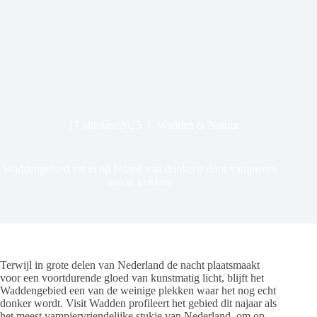
17 oktober 2025
Wadden & Natuur
Waddengebied zet in op belang van donkerte door vampieren
aan te trekken
Terwijl in grote delen van Nederland de nacht plaatsmaakt
voor een voortdurende gloed van kunstmatig licht, blijft het
Waddengebied een van de weinige plekken waar het nog echt
donker wordt. Visit Wadden profileert het gebied dit najaar als
het meest vampiervriendelijke stukje van Nederland, om op