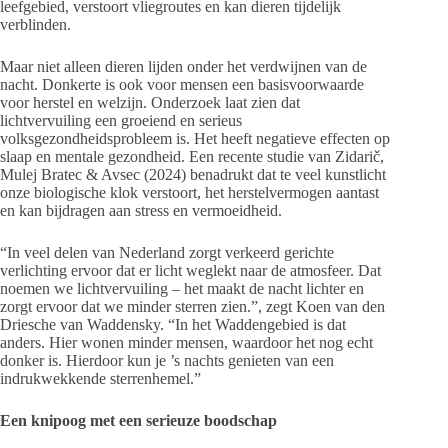
leefgebied, verstoort vliegroutes en kan dieren tijdelijk
verblinden.
Maar niet alleen dieren lijden onder het verdwijnen van de
nacht. Donkerte is ook voor mensen een basisvoorwaarde
voor herstel en welzijn. Onderzoek laat zien dat
lichtvervuiling een groeiend en serieus
volksgezondheidsprobleem is. Het heeft negatieve effecten op
slaap en mentale gezondheid. Een recente studie van Zidarič,
Mulej Bratec & Avsec (2024) benadrukt dat te veel kunstlicht
onze biologische klok verstoort, het herstelvermogen aantast
en kan bijdragen aan stress en vermoeidheid.
“In veel delen van Nederland zorgt verkeerd gerichte
verlichting ervoor dat er licht weglekt naar de atmosfeer. Dat
noemen we lichtvervuiling – het maakt de nacht lichter en
zorgt ervoor dat we minder sterren zien.”, zegt Koen van den
Driesche van Waddensky. “In het Waddengebied is dat
anders. Hier wonen minder mensen, waardoor het nog echt
donker is. Hierdoor kun je ’s nachts genieten van een
indrukwekkende sterrenhemel.”
Een knipoog met een serieuze boodschap