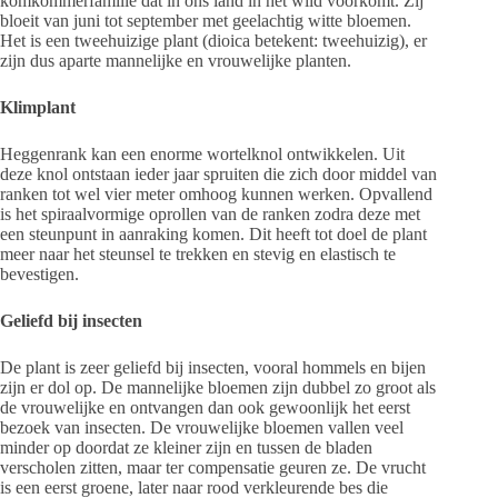
komkommerfamilie dat in ons land in het wild voorkomt. Zij
bloeit van juni tot september met geelachtig witte bloemen.
Het is een tweehuizige plant (dioica betekent: tweehuizig), er
zijn dus aparte mannelijke en vrouwelijke planten.
Klimplant
Heggenrank kan een enorme wortelknol ontwikkelen. Uit
deze knol ontstaan ieder jaar spruiten die zich door middel van
ranken tot wel vier meter omhoog kunnen werken. Opvallend
is het spiraalvormige oprollen van de ranken zodra deze met
een steunpunt in aanraking komen. Dit heeft tot doel de plant
meer naar het steunsel te trekken en stevig en elastisch te
bevestigen.
Geliefd bij insecten
De plant is zeer geliefd bij insecten, vooral hommels en bijen
zijn er dol op. De mannelijke bloemen zijn dubbel zo groot als
de vrouwelijke en ontvangen dan ook gewoonlijk het eerst
bezoek van insecten. De vrouwelijke bloemen vallen veel
minder op doordat ze kleiner zijn en tussen de bladen
verscholen zitten, maar ter compensatie geuren ze. De vrucht
is een eerst groene, later naar rood verkleurende bes die