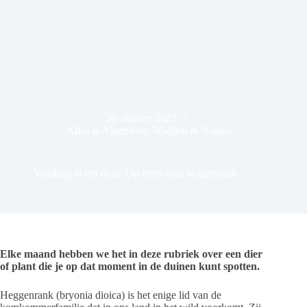
20 oktober 2025
Alles & Algemeen
,
Wadden & Natuur
Vandaag in het duin: Op zoek naar heggenrank
Elke maand hebben we het in deze rubriek over een dier
of plant die je op dat moment in de duinen kunt spotten.
Heggenrank (bryonia dioica) is het enige lid van de