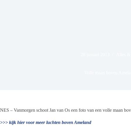
28 januari 2013
Alles 
Volle maan boven Amela
NES – Vanmorgen schoot Jan van Os een foto van een volle maan bo
>>> kijk hier voor meer luchten boven Ameland