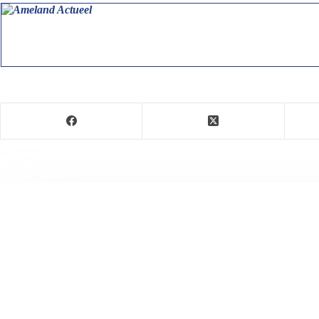
Jeanet de Jong
Jeanet de Jong stopt op 31 augustus 2023 met haar P
onder dezelfde naam, met een ander logo en andere op
partij. De mailadressen gekoppeld aan de website verd