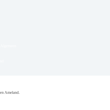
& Algemeen
nd
ven Ameland.