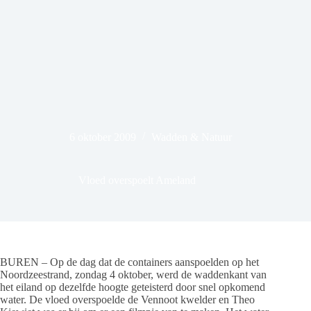
6 oktober 2009
Wadden & Natuur
Vloed overspoelt Ameland
BUREN – Op de dag dat de containers aanspoelden op het
Noordzeestrand, zondag 4 oktober, werd de waddenkant van
het eiland op dezelfde hoogte geteisterd door snel opkomend
water. De vloed overspoelde de Vennoot kwelder en Theo