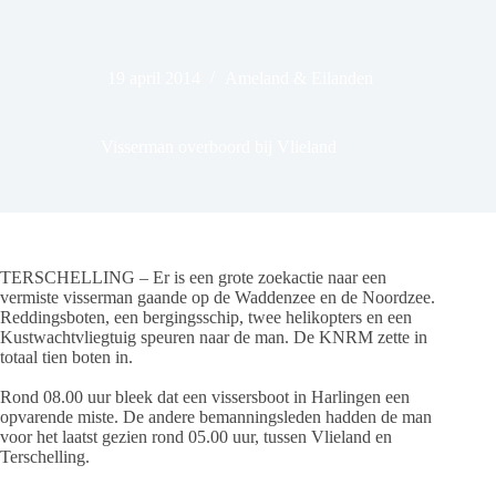
19 april 2014
Ameland & Eilanden
Visserman overboord bij Vlieland
TERSCHELLING – Er is een grote zoekactie naar een
vermiste visserman gaande op de Waddenzee en de Noordzee.
Reddingsboten, een bergingsschip, twee helikopters en een
Kustwachtvliegtuig speuren naar de man. De KNRM zette in
totaal tien boten in.
Rond 08.00 uur bleek dat een vissersboot in Harlingen een
opvarende miste. De andere bemanningsleden hadden de man
voor het laatst gezien rond 05.00 uur, tussen Vlieland en
Terschelling.