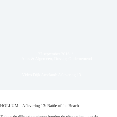
27 september 2016
Alles & Algemeen
,
Dossier
,
Ondernemend
Video Dijk Ameland: Aflevering 13
HOLLUM – Aflevering 13: Battle of the Beach
Tijdens de dijkverbeteringen houden de uitvoerders u op de