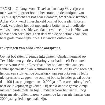
TEXEL – Onlangs vond Texelaar Jan-Jaap Waverijn een
merkwaardig, groot bot op het strand op de zuidpunt van
Texel. Hij bracht het bot naar Ecomare, waar walviskenner
Adrie Vonk werd ingeschakeld om het bot te identificeren.
Vonk vergeleek het bot met andere botten in zijn collectie
walvisbotten en stelde vast dat het van een orka is. Niet van
zomaar een orka; het is een deel van de onderkaak van een
heel grote mannelijke orka. De tanden ontbreken.
Inkepingen van onbekende oorsprong
Op het bot zitten vreemde inkepingen. Omdat niemand op
Texel hier een goede verklaring voor had, heeft Ecomare-
conservator Arthur Oosterbaan het bot laten zien aan een
aantal specialisten van Naturalis in Leiden. Zij bevestigden dat
het om een stuk van de onderkaak van een orka gaat. Het is
niet precies te zeggen hoe oud het bot is. In ieder geval ouder
dan 100 jaar, en jonger dan 10.000 jaar. Een archeoloog heeft
naar de inkepingen gekeken. Hij denkt dat die gemaakt zijn
met een harde metalen bijl. Omdat er voor het jaar nul nog
geen metalen bijlen waren, kunnen de kerven niet langer dan
2000 jaar geleden gemaakt zijn.