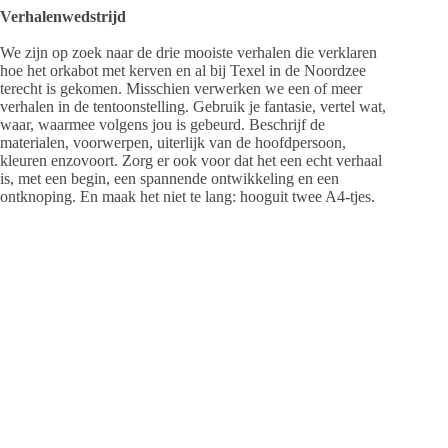
Verhalenwedstrijd
We zijn op zoek naar de drie mooiste verhalen die verklaren
hoe het orkabot met kerven en al bij Texel in de Noordzee
terecht is gekomen. Misschien verwerken we een of meer
verhalen in de tentoonstelling. Gebruik je fantasie, vertel wat,
waar, waarmee volgens jou is gebeurd. Beschrijf de
materialen, voorwerpen, uiterlijk van de hoofdpersoon,
kleuren enzovoort. Zorg er ook voor dat het een echt verhaal
is, met een begin, een spannende ontwikkeling en een
ontknoping. En maak het niet te lang: hooguit twee A4-tjes.
Meedoen en winnen
Je verhaal kun je voor 15 augustus sturen naar Arthur
Oosterbaan, Ecomare, Ruijslaan 92, 1796 AZ De Koog of
mailen via arthuroosterbaan@ecomare.nl. Vergeet niet je
naam, adres en leeftijd te vermelden.
De inzendingen worden gelezen en beoordeeld door de jury,
die bestaat uit:
Adrie Vonk (ex-visser en walviskenner),