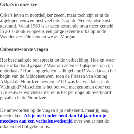
Orka’s in onze zee
Orka’s leven in noordelijker zeeën, maar toch zijn er in de
afgelopen eeuwen best veel orka’s op de Nederlandse kust
gestrand. Vanaf 1963 is er geen gestrande orka meer gemeld.
In 2010 dook er opeens een jonge levende orka op in de
Waddenzee. Die kennen we als Morgan.
Onbeantwoorde vragen
Het beschadigde bot spreekt tot de verbeelding. Hoe en waar
is de orka dood gegaan? Waarom zitten er bijlsporen op zijn
onderkaak? Hoe lang geleden is dit gebeurd? Was dat aan het
begin van de Middeleeuwen, toen de Friezen van koning
Aldgisl de Noordzee bevoeren? Of was het wat later, in de
Vikingtijd? Misschien is het bot wel meegenomen door een
17e-eeuwse walvisvaarder en is het per ongeluk overboord
gevallen in de Noordzee.
De antwoorden op de vragen zijn onbekend, maar jij mag
meedenken.
Als je niet ouder bent dan 14 jaar kun je
meedoen aan een verhalenwedstrijd
over wat er met de
orka en het bot gebeurd is.