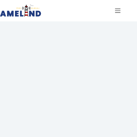
Ga
naar
de
inhoud