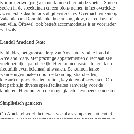
Kortom, zowel jong als oud kunnen hier uit de voeten. Samen
spelen in de speeltuinen en een plons nemen in het overdekte
zwembad is daarbij ook altijd een succes. Overnachten kan op
Vakantiepark Boomhiemke in een bungalow, een cottage of
een villa. Oftewel, ook betreft accommodaties is er voor ieder
wat wils.
Landal Ameland State
Nabij Nes, het grootste dorp van Ameland, vind je Landal
Ameland State. Met prachtige appartementen direct aan zee
voelt het bijna paradijselijk. Hier kunnen gasten letterlijk en
figuurlijk even helemaal uitwaaien. Ze kunnen lange
wandelingen maken door de branding, strandzeilen,
kitesurfen, powerboaten, raften, kayakken of zeevissen. Op
het park zijn diverse speelfaciliteiten aanwezig voor de
kinderen. Hierdoor zijn de mogelijkheden eveneens eindeloos.
Simplistisch genieten
Op Ameland wordt het leven veelal als simpel en authentiek
ervaren. Met een toenemende behoefte aan rust in het drukke
dagelijkse leven is het daarom niet gek dat het zo in trek is.
Naast de vele wandel- en fietsmogelijkheden mag ook een