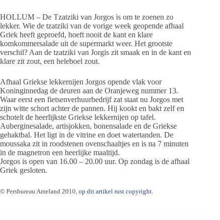
HOLLUM – De Tzatziki van Jorgos is om te zoenen zo
lekker. Wie de tzatziki van de vorige week geopende afhaal
Griek heeft geproefd, hoeft nooit de kant en klare
komkommersalade uit de supermarkt weer. Het grootste
verschil? Aan de tzatziki van Jorgis zit smaak en in de kant en
klare zit zout, een heleboel zout.
Afhaal Griekse lekkernijen Jorgos opende vlak voor
Koninginnedag de deuren aan de Oranjeweg nummer 13.
Waar eerst een fietsenverhuurbedrijf zat staat nu Jorgos met
zijn witte schort achter de pannen. Hij kookt en bakt zelf en
schotelt de heerlijkste Griekse lekkernijen op tafel.
Auberginesalade, artisjokken, bonensalade en de Griekse
gehaktbal. Het ligt in de vitrine en doet watertanden. De
moussaka zit in roodstenen ovenschaaltjes en is na 7 minuten
in de magnetron een heerlijke maaltijd.
Jorgos is open van 16.00 – 20.00 uur. Op zondag is de afhaal
Griek gesloten.
© Persbureau Ameland
2010,
op dit artikel rust copyright.