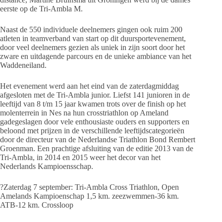
eerste op de Tri-Ambla M.
Naast de 550 individuele deelnemers gingen ook ruim 200
atleten in teamverband van start op dit duursportevenement,
door veel deelnemers gezien als uniek in zijn soort door het
zware en uitdagende parcours en de unieke ambiance van het
Waddeneiland.
Het evenement werd aan het eind van de zaterdagmiddag
afgesloten met de Tri-Ambla junior. Liefst 141 junioren in de
leeftijd van 8 t/m 15 jaar kwamen trots over de finish op het
molenterrein in Nes na hun crosstriathlon op Ameland
gadegeslagen door vele enthousiaste ouders en supporters en
beloond met prijzen in de verschillende leeftijdscategorieën
door de directeur van de Nederlandse Triathlon Bond Rembert
Groenman. Een prachtige afsluiting van de editie 2013 van de
Tri-Ambla, in 2014 en 2015 weer het decor van het
Nederlands Kampioensschap.
?Zaterdag 7 september: Tri-Ambla Cross Triathlon, Open
Amelands Kampioenschap 1,5 km. zeezwemmen-36 km.
ATB-12 km. Crossloop