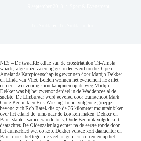
9 september 2013
Sport & Evenement
Tri-Ambla en Tri-Ambla Junior
NES – De twaalfde editie van de crosstriathlon Tri-Ambla
waarbij afgelopen zaterdag gestreden werd om het Open
Amelands Kampioenschap is gewonnen door Martijn Dekker
en Linda van Vliet. Beiden wonnen het evenement nog niet
eerder. Tweevoudig sprintkampioen op de weg Martijn
Dekker was bij het zwemonderdeel in de Waddenzee al de
snelste. De Limburger werd gevolgd door teamgenoot Mark
Oude Bennink en Erik Wolsing. In het volgende groepje
bevond zich Rob Barel, die op de 36 kilometer mountainbiken
over het eiland de jump naar de kop kon maken. Dekker en
Barel stapten samen van de fiets, Oude Bennink volgde kort
daarachter. De Oldenzaler lag echter na de eerste ronde door
het duingebied wel op kop. Dekker volgde kort daarachter en
Barel moest het tegen de veel jongere concurrenten op het