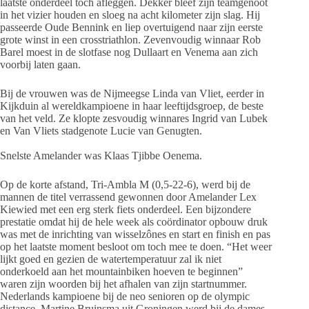
laatste onderdeel toch afleggen. Dekker bleef zijn teamgenoot
in het vizier houden en sloeg na acht kilometer zijn slag. Hij
passeerde Oude Bennink en liep overtuigend naar zijn eerste
grote winst in een crosstriathlon. Zevenvoudig winnaar Rob
Barel moest in de slotfase nog Dullaart en Venema aan zich
voorbij laten gaan.
Bij de vrouwen was de Nijmeegse Linda van Vliet, eerder in
Kijkduin al wereldkampioene in haar leeftijdsgroep, de beste
van het veld. Ze klopte zesvoudig winnares Ingrid van Lubek
en Van Vliets stadgenote Lucie van Genugten.
Snelste Amelander was Klaas Tjibbe Oenema.
Op de korte afstand, Tri-Ambla M (0,5-22-6), werd bij de
mannen de titel verrassend gewonnen door Amelander Lex
Kiewied met een erg sterk fiets onderdeel. Een bijzondere
prestatie omdat hij de hele week als coördinator opbouw druk
was met de inrichting van wisselzônes en start en finish en pas
op het laatste moment besloot om toch mee te doen. “Het weer
lijkt goed en gezien de watertemperatuur zal ik niet
onderkoeld aan het mountainbiken hoeven te beginnen”
waren zijn woorden bij het afhalen van zijn startnummer.
Nederlands kampioene bij de neo senioren op de olympic
distance, Martine Bruinsma uit Groningen werd bij de dames