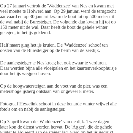
Op 27 januari vertrok de 'Waddenzee' van Nes en kwam met
veel moeite te Holwerd aan. Op 29 januari werd de terugtocht
aanvaard en op 30 januari kwam de boot tot op 500 meter uit
de wal nabij de Buresteiger. De volgende dag kwam hij tot op
150 meter uit de wal. Daar heeft de boot de gehele winter
gelegen, in het ijs geklemd.
Half maart ging het ijs kruien. De 'Waddenzee' schoof ten
oosten van de Buresteiger op de berm van de zeedijk.
De aanlegsteiger te Nes kreeg het ook zwaar te verduren.
Daar werden bijna alle vloeipalen en het kaartenverkoophuisje
door het ijs weggeschoven.
Op de hoogwatersteiger, aan de voet van de pier, was een
metershoge ijsberg ontstaan van ongeveer 8 meter.
Fotograaf Hesselink schoot in deze benarde winter vrijwel alle
foto's om en nabij de aanlegsteiger.
Op 3 april kwam de 'Waddenzee' van de dijk. Twee dagen
later kon de dienst worden hervat. De 'Agger', die de gehele
winter te Holwerd aan de steiger lag, werd op het ijs gedrukt,