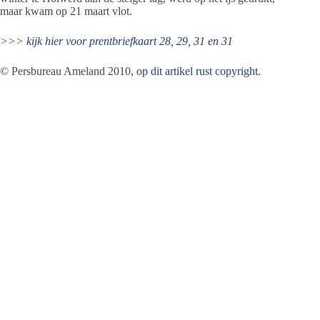
maar kwam op 21 maart vlot.
>>>
kijk hier voor prentbriefkaart 28, 29, 31 en 31
© Persbureau Ameland 2010,
op dit artikel rust copyright.
Jeanet de Jong
Jeanet de Jong stopt op 31 augustus 2023 met
haar Persbureau Ameland. De nieuwsvoorziening
wordt onder dezelfde naam, met een ander logo
en andere opmaak als nieuwsblog voortgezet