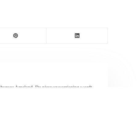
ersbureau Ameland. De nieuwsvoorziening wordt
maak als nieuwsblog voortgezet door een externe
wijnen.