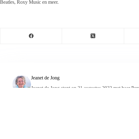
Beatles, Roxy Music en meer.
Jeanet de Jong
Jeanet de Jong stopt op 31 augustus 2023 met haar P
onder dezelfde naam, met een ander logo en andere op
partij. De mailadressen gekoppeld aan de website verd
ARTIKELEN: 18154