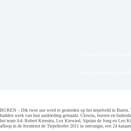
15 oktober 2011
Sport &
Strijd in Buren om de Tiepel
BUREN – Dik twee uur werd er gestreden op het tiepelveld in Buren. T
hadden werk van hun aankleding gemaakt. Clowns, boeren en buitenlui s
het team A4: Robert Kienstra, Lex Kiewied, Siprian de Jong en Leo K
afloop in de feesttenst de Tiepeltrofee 2011 in ontvangst, een 24 karaa