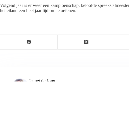
Volgend jaar is er weer een kampioenschap, beloofde spreekstalmeester 
het eiland een heel jaar tijd om te oefenen.
Jeanet de Jong
Jeanet de Jong stopt op 31 augustus 2023 met haar P
onder dezelfde naam, met een ander logo en andere op
partij. De mailadressen gekoppeld aan de website verd
ARTIKELEN: 18154