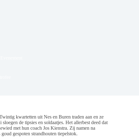
 Evenement
trofee
wintig kwartetten uit Nes en Buren traden aan en ze
loegen de tipsies en soldaatjes. Het allerbest deed dat
iewied met hun coach Jos Kienstra. Zij namen na
ts goud gespoten strandhouten tiepelstok.