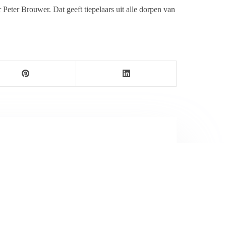
Peter Brouwer. Dat geeft tiepelaars uit alle dorpen van
ersbureau Ameland. De nieuwsvoorziening wordt
maak als nieuwsblog voortgezet door een externe
wijnen.