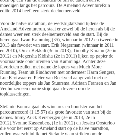
moedigen langs het parcours. De Ameland AdventureRun
editie 2014 heeft een sterk deelnemersveld.
Voor de halve marathon, de wedstrijdafstand tijdens de
Ameland Adventurerun, staat er zowel bij de heren als bij de
dames weer een sterk deelnemersveld aan de start. Bij de
heren gaat Iwan Kamming (35), winnaar in 2012 en tweede in
2013 als favoriet van start. Erik Negerman (winnaar in 2011
en 2010), Omar Bekkali (3e in 2013), Timothy Karanu (2e in
2012) en Megersha Kidisha (2e in 2011) lijken op papier de
voornaamste concurrenten van Kamminga. Achter deze
favorieten zullen met name de lopers van Much More
Running Team uit Eindhoven met ondermeer Harm Sengers,
Luc Krotwaar en Pieter van Beekveld aangevuld met de
noordelijke toppers als Jan Stuursma, Adriaan Fransen en Jan
Venhuizen een mooie strijd gaan leveren om de
topklasseringen.
Stefanie Bouma gaat als winnares en houdster van het
parcoursrecord (1.15.57) als grote favoriete van start bij de
dames. Immy Auck Kersbergen (3e in 2013, 2e in
2012),Yvonne Kassenberg (1e in 2012) en Jessica Oosterloo
die voor het eerst op Ameland start op de halve marathon,
zullen waarschijnlijk met Stefanie gaan strijden om de