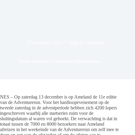
27 november 2014
Alles & Algemeen
Sterke deelnemers Ameland AdventureRun
NES – Op zaterdag 13 december is op Ameland de 11e editie
van de Adventurerun. Voor het hardloopevenement op de
tweede zaterdag in de adventperiode hebben zich 4200 lopers
ingeschreven waarbij alle startseries ruim voor de
sluitingsdatum al waren vol geboekt. De verwachting is dat in
totaal tussen de 7000 en 8000 bezoekers naar Ameland
afreizen in het weekeinde van de Adventurerun om zelf mee te
doen op een van de afstanden of om de atleten aan te