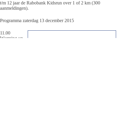
t/m 12 jaar de Rabobank Kidsrun over 1 of 2 km (300
aanmeldingen).
Programma zaterdag 13 december 2015
11.00
Warming up
Kidsrun
Centrum Nes
11:30 Start 1
km Rabobank
Kidsrun
Reeweg Nes
11:45 Start 2
km Rabobank
Kidsrun
Reeweg Nes
12:15 Start 5
km
Prestatieloop Reeweg Nes