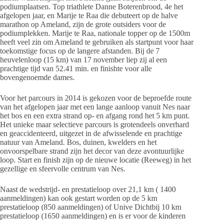
podiumplaatsen. Top triathlete Danne Boterenbrood, 4e het
afgelopen jaar, en Marije te Raa die debuteert op de halve
marathon op Ameland, zijn de grote outsiders voor de
podiumplekken. Marije te Raa, nationale topper op de 1500m
heeft veel zin om Ameland te gebruiken als startpunt voor haar
toekomstige focus op de langere afstanden. Bij de 7
heuvelenloop (15 km) van 17 november liep zij al een
prachtige tijd van 52.41 min. en finishte voor alle
bovengenoemde dames.
Voor het parcours in 2014 is gekozen voor de beproefde route
van het afgelopen jaar met een lange aanloop vanuit Nes naar
het bos en een extra strand op- en afgang rond het 5 km punt.
Het unieke maar selectieve parcours is grotendeels onverhard
en geaccidenteerd, uitgezet in de afwisselende en prachtige
natuur van Ameland. Bos, duinen, kwelders en het
onvoorspelbare strand zijn het decor van deze avontuurlijke
loop. Start en finish zijn op de nieuwe locatie (Reeweg) in het
gezellige en sfeervolle centrum van Nes.
Naast de wedstrijd- en prestatieloop over 21,1 km ( 1400
aanmeldingen) kan ook gestart worden op de 5 km
prestatieloop (850 aanmeldingen) of Unive Dichtbij 10 km
prestatieloop (1650 aanmeldingen) en is er voor de kinderen