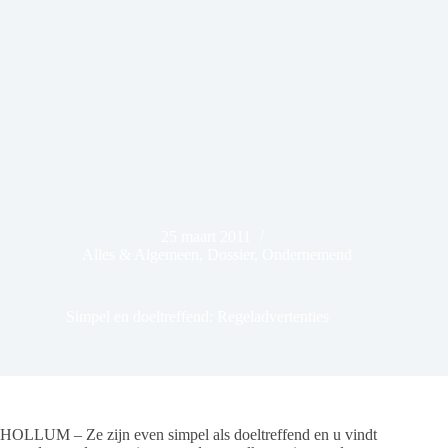
25 maart 2011
Alles & Algemeen
,
Dossier
,
Ondernemend
Simpel en doeltreffend: Regeladvertenties
HOLLUM – Ze zijn even simpel als doeltreffend en u vindt