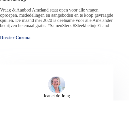
Vraag & Aanbod Ameland staat open voor alle vragen,
oproepen, mededelingen en aangeboden en te koop gevraagde
spullen. De maand mei 2020 is deelname voor alle Amelander
bedrijven helemaal gratis. #SamenSterk #SteekhetinjeEiland
Dossier Corona
Jeanet de Jong
Jeanet de Jong stopt op 31 augustus 2023 met
haar Persbureau Ameland. De nieuwsvoorziening
wordt onder dezelfde naam, met een ander logo
en andere opmaak als nieuwsblog voortgezet
door een externe partij. De mailadressen