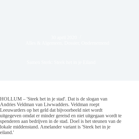
30 april 2020
Alles & Algemeen
,
Dossier
,
Ondernemend
Samen Sterk: Steek het in je Eiland
HOLLUM – 'Steek het in je stad'. Dat is de slogan van
Andries Veldman van Liwwadders. Veldman roept
Leeuwarders op het geld dat bijvoorbeeld niet wordt
uitgegeven omdat er minder gereisd en niet uitgegaan wordt te
spenderen aan bedrijven in de stad. Doel is het steunen van de
lokale middenstand. Amelander variant is 'Steek het in je
eiland.'