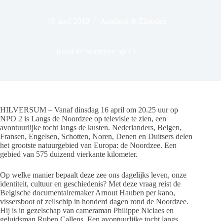
10 april 2019
Ameland & Eilanden
Rond de Noordzee op TV
HILVERSUM – Vanaf dinsdag 16 april om 20.25 uur op
NPO 2 is Langs de Noordzee op televisie te zien, een
avontuurlijke tocht langs de kusten. Nederlanders, Belgen,
Fransen, Engelsen, Schotten, Noren, Denen en Duitsers delen
het grootste natuurgebied van Europa: de Noordzee. Een
gebied van 575 duizend vierkante kilometer.
Op welke manier bepaalt deze zee ons dagelijks leven, onze
identiteit, cultuur en geschiedenis? Met deze vraag reist de
Belgische documentairemaker Arnout Hauben per kano,
vissersboot of zeilschip in honderd dagen rond de Noordzee.
Hij is in gezelschap van cameraman Philippe Niclaes en
geluidsman Ruben Callens. Een avontuurlijke tocht langs