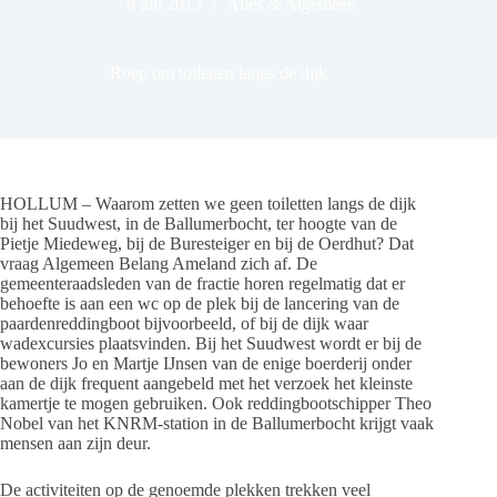
8 juli 2013
Alles & Algemeen
Roep om toiletten langs de dijk
HOLLUM – Waarom zetten we geen toiletten langs de dijk
bij het Suudwest, in de Ballumerbocht, ter hoogte van de
Pietje Miedeweg, bij de Buresteiger en bij de Oerdhut? Dat
vraag Algemeen Belang Ameland zich af. De
gemeenteraadsleden van de fractie horen regelmatig dat er
behoefte is aan een wc op de plek bij de lancering van de
paardenreddingboot bijvoorbeeld, of bij de dijk waar
wadexcursies plaatsvinden. Bij het Suudwest wordt er bij de
bewoners Jo en Martje IJnsen van de enige boerderij onder
aan de dijk frequent aangebeld met het verzoek het kleinste
kamertje te mogen gebruiken. Ook reddingbootschipper Theo
Nobel van het KNRM-station in de Ballumerbocht krijgt vaak
mensen aan zijn deur.
De activiteiten op de genoemde plekken trekken veel