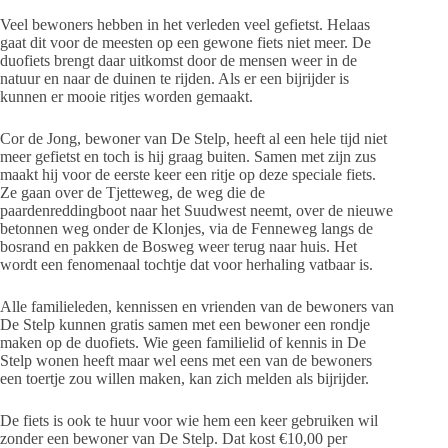
Veel bewoners hebben in het verleden veel gefietst. Helaas
gaat dit voor de meesten op een gewone fiets niet meer. De
duofiets brengt daar uitkomst door de mensen weer in de
natuur en naar de duinen te rijden. Als er een bijrijder is
kunnen er mooie ritjes worden gemaakt.
Cor de Jong, bewoner van De Stelp, heeft al een hele tijd niet
meer gefietst en toch is hij graag buiten. Samen met zijn zus
maakt hij voor de eerste keer een ritje op deze speciale fiets.
Ze gaan over de Tjetteweg, de weg die de
paardenreddingboot naar het Suudwest neemt, over de nieuwe
betonnen weg onder de Klonjes, via de Fenneweg langs de
bosrand en pakken de Bosweg weer terug naar huis. Het
wordt een fenomenaal tochtje dat voor herhaling vatbaar is.
Alle familieleden, kennissen en vrienden van de bewoners van
De Stelp kunnen gratis samen met een bewoner een rondje
maken op de duofiets. Wie geen familielid of kennis in De
Stelp wonen heeft maar wel eens met een van de bewoners
een toertje zou willen maken, kan zich melden als bijrijder.
De fiets is ook te huur voor wie hem een keer gebruiken wil
zonder een bewoner van De Stelp. Dat kost €10,00 per