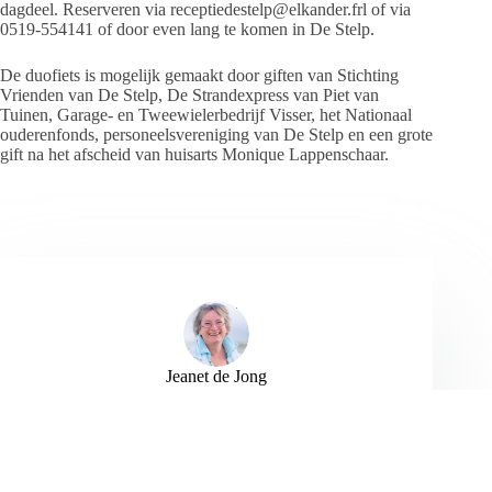
dagdeel. Reserveren via receptiedestelp@elkander.frl of via
0519-554141 of door even lang te komen in De Stelp.
De duofiets is mogelijk gemaakt door giften van Stichting
Vrienden van De Stelp, De Strandexpress van Piet van
Tuinen, Garage- en Tweewielerbedrijf Visser, het Nationaal
ouderenfonds, personeelsvereniging van De Stelp en een grote
gift na het afscheid van huisarts Monique Lappenschaar.
Jeanet de Jong
Jeanet de Jong stopt op 31 augustus 2023 met
haar Persbureau Ameland. De nieuwsvoorziening
wordt onder dezelfde naam, met een ander logo
en andere opmaak als nieuwsblog voortgezet
door een externe partij. De mailadressen