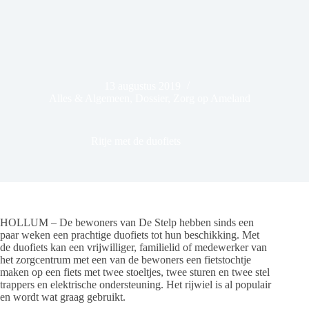
13 augustus 2019
Alles & Algemeen
,
Dossier
,
Zorg op Ameland
Ritje met de duofiets
HOLLUM – De bewoners van De Stelp hebben sinds een
paar weken een prachtige duofiets tot hun beschikking. Met
de duofiets kan een vrijwilliger, familielid of medewerker van
het zorgcentrum met een van de bewoners een fietstochtje
maken op een fiets met twee stoeltjes, twee sturen en twee stel
trappers en elektrische ondersteuning. Het rijwiel is al populair
en wordt wat graag gebruikt.