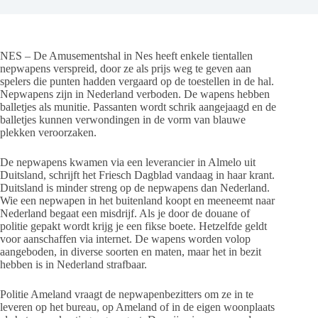
NES – De Amusementshal in Nes heeft enkele tientallen
nepwapens verspreid, door ze als prijs weg te geven aan
spelers die punten hadden vergaard op de toestellen in de hal.
Nepwapens zijn in Nederland verboden. De wapens hebben
balletjes als munitie. Passanten wordt schrik aangejaagd en de
balletjes kunnen verwondingen in de vorm van blauwe
plekken veroorzaken.
De nepwapens kwamen via een leverancier in Almelo uit
Duitsland, schrijft het Friesch Dagblad vandaag in haar krant.
Duitsland is minder streng op de nepwapens dan Nederland.
Wie een nepwapen in het buitenland koopt en meeneemt naar
Nederland begaat een misdrijf. Als je door de douane of
politie gepakt wordt krijg je een fikse boete. Hetzelfde geldt
voor aanschaffen via internet. De wapens worden volop
aangeboden, in diverse soorten en maten, maar het in bezit
hebben is in Nederland strafbaar.
Politie Ameland vraagt de nepwapenbezitters om ze in te
leveren op het bureau, op Ameland of in de eigen woonplaats