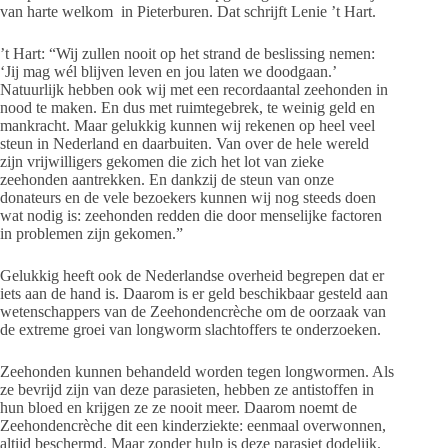
van harte welkom in Pieterburen. Dat schrijft Lenie ’t Hart.
’t Hart: “Wij zullen nooit op het strand de beslissing nemen:
‘Jij mag wél blijven leven en jou laten we doodgaan.’
Natuurlijk hebben ook wij met een recordaantal zeehonden in
nood te maken. En dus met ruimtegebrek, te weinig geld en
mankracht. Maar gelukkig kunnen wij rekenen op heel veel
steun in Nederland en daarbuiten. Van over de hele wereld
zijn vrijwilligers gekomen die zich het lot van zieke
zeehonden aantrekken. En dankzij de steun van onze
donateurs en de vele bezoekers kunnen wij nog steeds doen
wat nodig is: zeehonden redden die door menselijke factoren
in problemen zijn gekomen.”
Gelukkig heeft ook de Nederlandse overheid begrepen dat er
iets aan de hand is. Daarom is er geld beschikbaar gesteld aan
wetenschappers van de Zeehondencrèche om de oorzaak van
de extreme groei van longworm slachtoffers te onderzoeken.
Zeehonden kunnen behandeld worden tegen longwormen. Als
ze bevrijd zijn van deze parasieten, hebben ze antistoffen in
hun bloed en krijgen ze ze nooit meer. Daarom noemt de
Zeehondencrèche dit een kinderziekte: eenmaal overwonnen,
altijd beschermd. Maar zonder hulp is deze parasiet dodelijk.