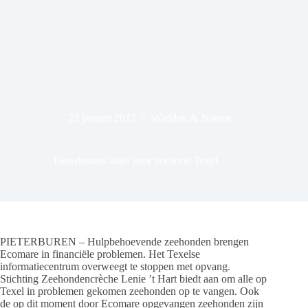
23 januari 2012
Wadden & Natuur
Pieterburens asiel voor zeehond Texel
PIETERBUREN – Hulpbehoevende zeehonden brengen
Ecomare in financiële problemen. Het Texelse
informatiecentrum overweegt te stoppen met opvang.
Stichting Zeehondencrèche Lenie ’t Hart biedt aan om alle op
Texel in problemen gekomen zeehonden op te vangen. Ook
de op dit moment door Ecomare opgevangen zeehonden zijn