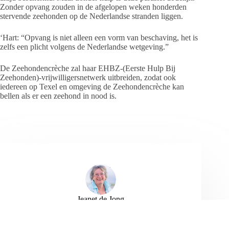
Zonder opvang zouden in de afgelopen weken honderden
stervende zeehonden op de Nederlandse stranden liggen.
‘Hart: “Opvang is niet alleen een vorm van beschaving, het is
zelfs een plicht volgens de Nederlandse wetgeving.”
De Zeehondencrèche zal haar EHBZ-(Eerste Hulp Bij
Zeehonden)-vrijwilligersnetwerk uitbreiden, zodat ook
iedereen op Texel en omgeving de Zeehondencrèche kan
bellen als er een zeehond in nood is.
Jeanet de Jong
Jeanet de Jong stopt op 31 augustus 2023 met
haar Persbureau Ameland. De nieuwsvoorziening