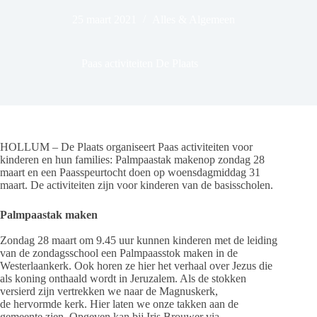
25 maart 2021
Alles & Algemeen
Paas activiteiten De Plaats
HOLLUM – De Plaats organiseert Paas activiteiten voor
kinderen en hun families: Palmpaastak makenop zondag 28
maart en een Paasspeurtocht doen op woensdagmiddag 31
maart. De activiteiten zijn voor kinderen van de basisscholen.
Palmpaastak maken
Zondag 28 maart om 9.45 uur kunnen kinderen met de leiding
van de zondagsschool een Palmpaasstok maken in de
Westerlaankerk. Ook horen ze hier het verhaal over Jezus die
als koning onthaald wordt in Jeruzalem. Als de stokken
versierd zijn vertrekken we naar de Magnuskerk,
de hervormde kerk. Hier laten we onze takken aan de
gemeente zien. Opgeven kan bij Iris Brouwer via