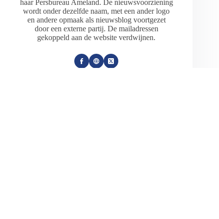
haar Persbureau Ameland. De nieuwsvoorziening
wordt onder dezelfde naam, met een ander logo
en andere opmaak als nieuwsblog voortgezet
door een externe partij. De mailadressen
gekoppeld aan de website verdwijnen.
ARTIKELEN: 18154
VORIGE
VOLGENDE