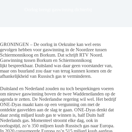
Oorlog brengt gaswinning dichterbij
GRONINGEN – De oorlog in Oekraïne kan wel eens
gevolgen hebben voor gaswinning in de Noordzee tussen
Schiermonnikoog en Borkum. Dat schrijft RTV Noord.
Gaswinning tussen Borkum en Schiermonnikoog
lijkt bespreekbaar. Duitsland was daar geen voorstander van,
maar ons buurland zou daar van terug kunnen komen om de
afhankelijkheid van Russisch gas te verminderen.
Duitsland en Nederland zouden nu toch besprekingen voeren
om nieuwe gaswinning boven de twee Waddeneilanden op de
agenda te zetten. De Nederlandse regering wil wel. Het bedrijf
ONE-Dyas maakt kans op een vergunning om met de
ontdekte gasvelden aan de slag te gaan. ONE-Dyas denkt dat
daar zestig miljard kuub gas te winnen is, half Duits half
Nederlands gas. Momenteel stroomt elke dag, ook in
oorlogstijd, zo’n 350 miljoen kuub Russisch gas naar Europa.
In 2020 consumeerde Europa zo’n 515 miljard kuub aardgas.