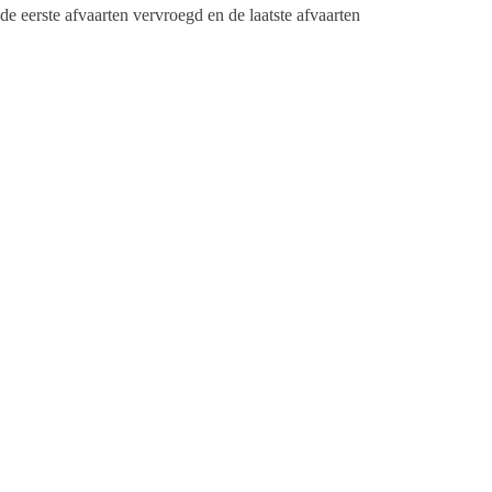
 eerste afvaarten vervroegd en de laatste afvaarten
 06.30-08.30 en 18.30-20.00 uur vanwege de extreem