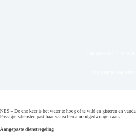
17 januari 2017
Alles 
Nu weer te laag water
NES – De ene keer is het water te hoog of te wild en gisteren en vanda
Passagiersdiensten past haar vaarschema noodgedwongen aan.
Aangepaste dienstregeling