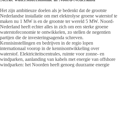
Het zijn ambitieuze doelen als je bedenkt dat de grootste
Nederlandse installatie om met elektrolyse groene waterstof te
maken nu 1 MW is en de grootste ter wereld 5 MW. Noord-
Nederland heeft echter alles in zich om een sterke groene
waterstofeconomie te ontwikkelen, zo stellen de negentien
partijen die de investeringsagenda schreven.
Kennisinstellingen en bedrijven in de regio lopen
internationaal voorop in de kennisontwikkeling over
waterstof. Elektriciteitscentrales, ruimte voor zonne- en
windparken, aanlanding van kabels met energie van offshore
windparken: het Noorden heeft genoeg duurzame energie
voor grootschalige productie van schone waterstof. Ook om
gebruikers van de waterstof zit de regio niet verlegen. In de
Eemshaven, Delfzijl en Emmen zitten grote potentiële
industriële afnemers. Daarnaast maakt Nuon een deel van de
Magnumcentrale geschikt voor elektriciteitsproductie uit
waterstof, Hoogeveen gaat een wijk verwarmen met waterstof
en er rijden al waterstofbussen en veegwagens door de regio.
De bestaande infrastructuur voor aardgas kan eenvoudig
geschikt gemaakt worden voor het transport van waterstof
binnen de regio, maar ook naar de rest van Nederland en het
Ruhrgebied. Door te investeren in emissievrije waterstof,
versterkt Noord-Nederland niet alleen de regionale economie