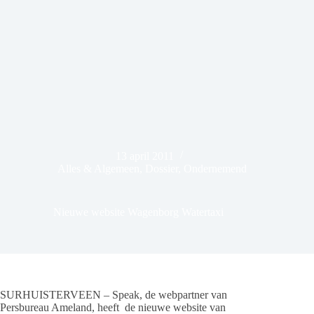
13 april 2011
Alles & Algemeen
,
Dossier
,
Ondernemend
Nieuwe website Wagenborg Watertaxi
SURHUISTERVEEN – Speak, de webpartner van
Persbureau Ameland, heeft de nieuwe website van