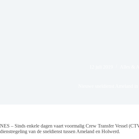
12 juli 2019
Alles & 
Nieuwe sneldienst Ameland in 
NES – Sinds enkele dagen vaart voormalig Crew Transfer Vessel (CTV)
dienstregeling van de sneldienst tussen Ameland en Holwerd.