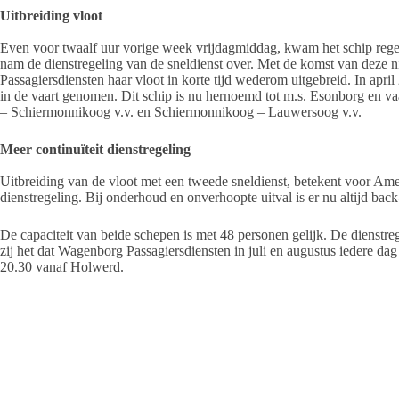
Uitbreiding vloot
Even voor twaalf uur vorige week vrijdagmiddag, kwam het schip rege
nam de dienstregeling van de sneldienst over. Met de komst van deze
Passagiersdiensten haar vloot in korte tijd wederom uitgebreid. In april
in de vaart genomen. Dit schip is nu hernoemd tot m.s. Esonborg en va
– Schiermonnikoog v.v. en Schiermonnikoog – Lauwersoog v.v.
Meer continuïteit dienstregeling
Uitbreiding van de vloot met een tweede sneldienst, betekent voor Ame
dienstregeling. Bij onderhoud en onverhoopte uitval is er nu altijd ba
De capaciteit van beide schepen is met 48 personen gelijk. De dienstrege
zij het dat Wagenborg Passagiersdiensten in juli en augustus iedere da
20.30 vanaf Holwerd.
M.s. Fostaborg (voorheen m.s. Waterlines), een catamaran in 2013 gebo
ontworpen voor transport van personeel van en naar olie- en gasplatf
scheepswerf Koninklijke Niestern Sander te Farmsum omgebouwd tot p