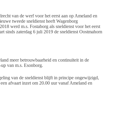
lrecht van de werf voor het eerst aan op Ameland en
 nieuwe tweede sneldienst heeft Wagenborg
 2018 werd m.s. Fostaborg als sneldienst voor het eerst
art sinds zaterdag 6 juli 2019 de sneldienst Oostmahorn
land meer betrouwbaarheid en continuïteit in de
ck-up van m.s. Esonborg.
ling van de sneldienst blijft in principe ongewijzigd,
g een afvaart inzet om 20.00 uur vanaf Ameland en
uwd als Crew Transfer Vessel, was in de eerste plaats
orms op zee. De afgelopen weken is de CTV door
assagiersschip.