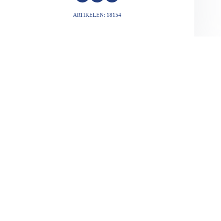
ARTIKELEN: 18154
VORIGE
VOLGENDE
Gerelateerde berichten