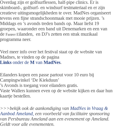
Overdag zijn er golfsurflessen, half-pipe clinics. Er is
skimboard-, golfsurf- en windsurf testmateriaal en er zijn
creatieve uitingsmogelijkheden te over. MadNes organiseert
tevens een fijne strandschoonmaak met mooie prijzen. ’s
Middags en ’s avonds treden bands op. Maar liefst 19
groepen, waaronder een band uit Denemarken en een van
de
ilanden, en DJ’s zetten een strak muzikaal
Farøer E
programma neer.
Veel meer info over het festival staat op de website van
Madnes, te vinden op de pagina
Links
onder de
M
van
MadNes
.
Eilanders kopen een passe partout voor 10 euro bij
Campingwinkel ‘De Kiekduun’
’s Avonds is toegang voor eilanders gratis.
Vaste Wallers kunnen even op de website kijken en daar hun
kaartje bestellen.
>>>bekijk ook de aankondiging van
MadNes in Vraag &
Aanbod Ameland,
een voorbeeld van facilitaire sponsoring
van Persbureau Ameland aan een evenement op Ameland.
Geldt voor alle evenementen.