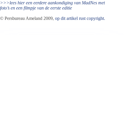
>>>lees hier een eerdere aankondiging van MadNes met
foto’s en een filmpje van de eerste editie
© Persbureau Ameland 2009,
op dit artikel rust copyright.
Jeanet de Jong
Jeanet de Jong stopt op 31 augustus 2023 met
haar Persbureau Ameland. De nieuwsvoorziening
wordt onder dezelfde naam, met een ander logo
en andere opmaak als nieuwsblog voortgezet
door een externe partij. De mailadressen
gekoppeld aan de website verdwijnen.