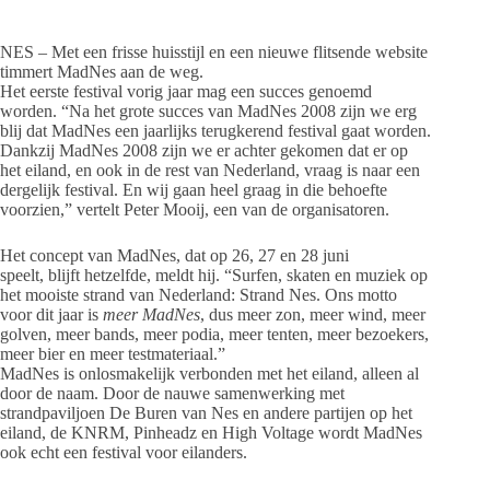
NES – Met een frisse huisstijl en een nieuwe flitsende website
timmert MadNes aan de weg.
Het eerste festival vorig jaar mag een succes genoemd
worden. “Na het grote succes van MadNes 2008 zijn we erg
blij dat MadNes een jaarlijks terugkerend festival gaat worden.
Dankzij MadNes 2008 zijn we er achter gekomen dat er op
het eiland, en ook in de rest van Nederland, vraag is naar een
dergelijk festival. En wij gaan heel graag in die behoefte
voorzien,” vertelt Peter Mooij, een van de organisatoren.
Het concept van MadNes, dat op 26, 27 en 28 juni
speelt, blijft hetzelfde, meldt hij. “Surfen, skaten en muziek op
het mooiste strand van Nederland: Strand Nes. Ons motto
voor dit jaar is
meer MadNes
, dus meer zon, meer wind, meer
golven, meer bands, meer podia, meer tenten, meer bezoekers,
meer bier en meer testmateriaal.”
MadNes is onlosmakelijk verbonden met het eiland, alleen al
door de naam. Door de nauwe samenwerking met
strandpaviljoen De Buren van Nes en andere partijen op het
eiland, de KNRM, Pinheadz en High Voltage wordt MadNes
ook echt een festival voor eilanders.