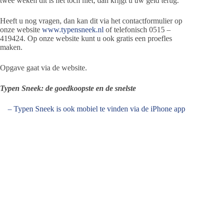
twee weken dit is het toch niet, dan krijgt u uw geld terug.
Heeft u nog vragen, dan kan dit via het contactformulier op
onze website
www.typensneek.nl
of telefonisch 0515 –
419424. Op onze website kunt u ook gratis een proefles
maken.
Opgave gaat via de website.
Typen Sneek: de goedkoopste en de snelste
– Typen Sneek is ook mobiel te vinden via de iPhone app
Ameland Actueel en de m.site ameland-actueel.nl –
– ingezonden mededeling –