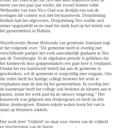
storm van een paar jaar eerder, die zoveel bomen velde.
Wethouder van toen Nico Oud was destijds een van de
weinigen die content was met het kunstwerk. Dorpsbelang
Hollum had het afgewezen, Dorpsbelang Nes voelde zich
ermee opgezadeld en nu staat het sinds kort op het terrein van
het gemeentehuis in Ballum.
Woordvoerder Benne Holwerda van gemeente Ameland zegt
er het volgende over: “De gemeente heeft in overleg met
verschillende partijen het werk aanvankelijk geplaatst in Nes
aan de Torenhoogte. In de afgelopen periode is gebleken dat
het kunstwerk door grappenmakers een paar keer is verplaatst.
Omdat het een kunstwerk betreft dat aan de gemeente is
geschonken, wil de gemeente er zorgvuldig mee omgaan. Om
die reden heeft het huidige college besloten het werk te
verplaatsen naar de tuin bij het gemeentehuis. In overleg met
de kunstenaar heeft het college ook besloten de kleuren aan te
passen, zodat het werk past bij de nieuwe omgeving.” Het
kunstwerk was gifgroen met donkergroen en heeft nu één
kleur, donkergroen. Binnen enkele weken komt het vast te
staan op betonnen sokkels.
Het werk heet ‘Vrijheid’ en staat voor vieren van de vrijheid
en bescherming van de boom.