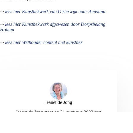
⇒
lees hier Kunsthekwerk van Oisterwijk naar Ameland
⇒
lees hier Kunsthekwerk afgewezen door Dorpsbelang
Hollum
⇒
lees hier Wethouder content met kunsthek
Jeanet de Jong
Jeanet de Jong stopt op 31 augustus 2023 met
haar Persbureau Ameland. De nieuwsvoorziening
wordt onder dezelfde naam, met een ander logo
en andere opmaak als nieuwsblog voortgezet