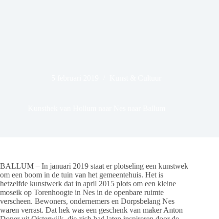
5 februari 2019
Kunst & Cultuur
Kunsthek van Hollum naar Nes naar Ballum
BALLUM – In januari 2019 staat er plotseling een kunstwek
om een boom in de tuin van het gemeentehuis. Het is
hetzelfde kunstwerk dat in april 2015 plots om een kleine
moseik op Torenhoogte in Nes in de openbare ruimte
verscheen. Bewoners, ondernemers en Dorpsbelang Nes
waren verrast. Dat hek was een geschenk van maker Anton
Doner uit Oisterwijk, die zich had laten inspireren door de