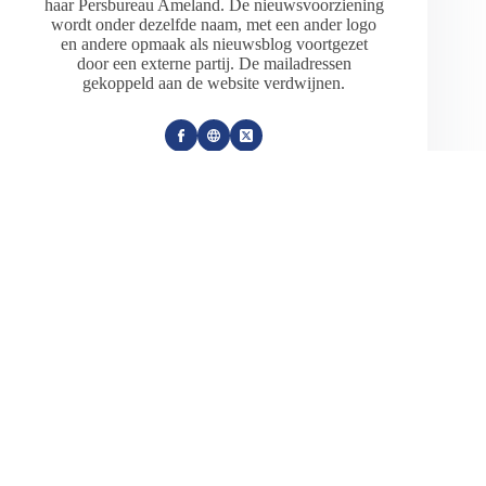
haar Persbureau Ameland. De nieuwsvoorziening
wordt onder dezelfde naam, met een ander logo
en andere opmaak als nieuwsblog voortgezet
door een externe partij. De mailadressen
gekoppeld aan de website verdwijnen.
ARTIKELEN: 18154
VORIGE
VOLGENDE