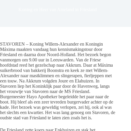
Koning en Heer van Ameland in Friesland
STAVOREN – Koning Willem-Alexander en Koningin
Máxima maakten vandaag hun kennismakingstour door
Friesland en daarna door Noord-Holland. Het bezoek begon
vanmorgen om 9.00 uur in Leeuwarden. Van de Friese
hoofdstad reed het gezelschap naar Akkrum. Daar at Máxima
suikerbrood van bakkerij Boonstra en keek ze met Willem-
Alexander naar mastklimmen en slingerapen, fierljeppen met
een touw. Na Akkrum volgden Joure en Elahuizen. In
Stavoren liep het Koninklijk paar door de Havenweg, langs
het vrouwtje van Stavoren naar de MS Friesland.
Burgemeester Hayo Apotheker begeleidde het paar naar de
boot. Hij bleef als een zeer tevreden burgervader achter op de
kade. Het bezoek was geweldig verlopen, zei hij, ook al was
het slechts een kwartier. Het was lang genoeg om Stavoren, de
oudste stad van Friesland te laten zien zoals het is.
De Friesland zette koers naar Enkhuizen en stak het