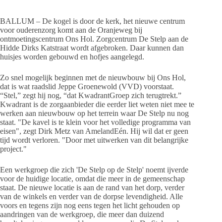
BALLUM – De kogel is door de kerk, het nieuwe centrum
voor ouderenzorg komt aan de Oranjeweg bij
ontmoetingscentrum Ons Hol. Zorgcentrum De Stelp aan de
Hidde Dirks Katstraat wordt afgebroken. Daar kunnen dan
huisjes worden gebouwd en hofjes aangelegd.
Zo snel mogelijk beginnen met de nieuwbouw bij Ons Hol,
dat is wat raadslid Jeppe Groenewold (VVD) voorstaat.
“Stel,” zegt hij nog, “dat KwadrantGroep zich terugtrekt.”
Kwadrant is de zorgaanbieder die eerder liet weten niet mee te
werken aan nieuwbouw op het terrein waar De Stelp nu nog
staat. "De kavel is te klein voor het volledige programma van
eisen", zegt Dirk Metz van AmelandEén. Hij wil dat er geen
tijd wordt verloren. "Door met uitwerken van dit belangrijke
project."
Een werkgroep die zich 'De Stelp op de Stelp' noemt ijverde
voor de huidige locatie, omdat die meer in de gemeenschap
staat. De nieuwe locatie is aan de rand van het dorp, verder
van de winkels en verder van de dorpse levendigheid. Alle
voors en tegens zijn nog eens tegen het licht gehouden op
aandringen van de werkgroep, die meer dan duizend