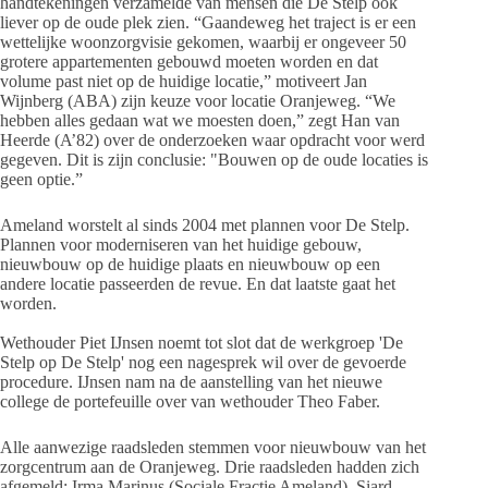
handtekeningen verzamelde van mensen die De Stelp ook
liever op de oude plek zien. “Gaandeweg het traject is er een
wettelijke woonzorgvisie gekomen, waarbij er ongeveer 50
grotere appartementen gebouwd moeten worden en dat
volume past niet op de huidige locatie,” motiveert Jan
Wijnberg (ABA) zijn keuze voor locatie Oranjeweg. “We
hebben alles gedaan wat we moesten doen,” zegt Han van
Heerde (A’82) over de onderzoeken waar opdracht voor werd
gegeven. Dit is zijn conclusie: "Bouwen op de oude locaties is
geen optie.”
Ameland worstelt al sinds 2004 met plannen voor De Stelp.
Plannen voor moderniseren van het huidige gebouw,
nieuwbouw op de huidige plaats en nieuwbouw op een
andere locatie passeerden de revue. En dat laatste gaat het
worden.
Wethouder Piet IJnsen noemt tot slot dat de werkgroep 'De
Stelp op De Stelp' nog een nagesprek wil over de gevoerde
procedure. IJnsen nam na de aanstelling van het nieuwe
college de portefeuille over van wethouder Theo Faber.
Alle aanwezige raadsleden stemmen voor nieuwbouw van het
zorgcentrum aan de Oranjeweg. Drie raadsleden hadden zich
afgemeld; Irma Marinus (Sociale Fractie Ameland), Siard