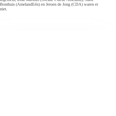
Bonthuis (AmelandEén) en Jeroen de Jong (CDA) waren er
niet.
Jeanet de Jong
Jeanet de Jong stopt op 31 augustus 2023 met
haar Persbureau Ameland. De nieuwsvoorziening
wordt onder dezelfde naam, met een ander logo
en andere opmaak als nieuwsblog voortgezet
door een externe partij. De mailadressen
gekoppeld aan de website verdwijnen.