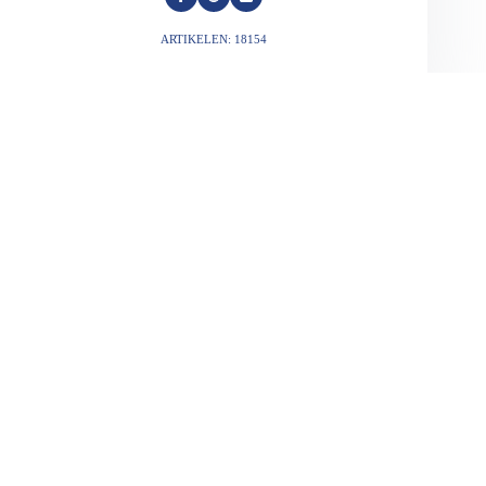
ARTIKELEN: 18154
VORIGE
VOLGENDE
Gerelateerde berichten