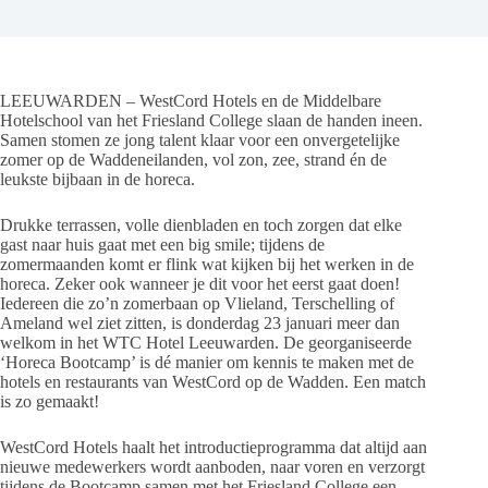
LEEUWARDEN – WestCord Hotels en de Middelbare
Hotelschool van het Friesland College slaan de handen ineen.
Samen stomen ze jong talent klaar voor een onvergetelijke
zomer op de Waddeneilanden, vol zon, zee, strand én de
leukste bijbaan in de horeca.
Drukke terrassen, volle dienbladen en toch zorgen dat elke
gast naar huis gaat met een big smile; tijdens de
zomermaanden komt er flink wat kijken bij het werken in de
horeca. Zeker ook wanneer je dit voor het eerst gaat doen!
Iedereen die zo’n zomerbaan op Vlieland, Terschelling of
Ameland wel ziet zitten, is donderdag 23 januari meer dan
welkom in het WTC Hotel Leeuwarden. De georganiseerde
‘Horeca Bootcamp’ is dé manier om kennis te maken met de
hotels en restaurants van WestCord op de Wadden. Een match
is zo gemaakt!
WestCord Hotels haalt het introductieprogramma dat altijd aan
nieuwe medewerkers wordt aanboden, naar voren en verzorgt
tijdens de Bootcamp samen met het Friesland College een