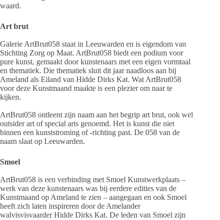
waard.
Art brut
Galerie ArtBrut058 staat in Leeuwarden en is eigendom van
Stichting Zorg op Maat. ArtBrut058 biedt een podium voor
pure kunst, gemaakt door kunstenaars met een eigen vormtaal
en thematiek. Die thematiek sluit dit jaar naadloos aan bij
Ameland als Eiland van Hidde Dirks Kat. Wat ArtBrut058
voor deze Kunstmaand maakte is een plezier om naar te
kijken.
ArtBrut058 ontleent zijn naam aan het begrip art brut, ook wel
outsider art of special arts genoemd. Het is kunst die niet
binnen een kunststroming of -richting past. De 058 van de
naam slaat op Leeuwarden.
Smoel
ArtBrut058 is een verbinding met Smoel Kunstwerkplaats –
werk van deze kunstenaars was bij eerdere edities van de
Kunstmaand op Ameland te zien – aangegaan en ook Smoel
heeft zich laten inspireren door de Amelander
walvisvisvaarder Hidde Dirks Kat. De leden van Smoel zijn