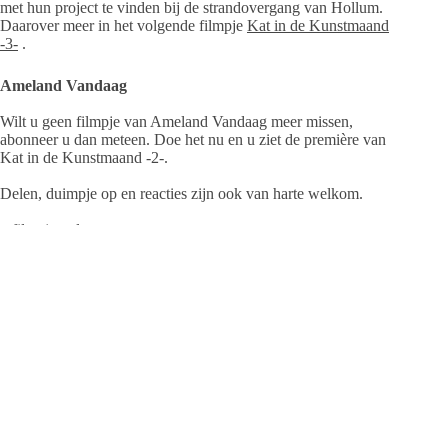
met hun project te vinden bij de strandovergang van Hollum.
Daarover meer in het volgende filmpje
Kat in de Kunstmaand
-3-
.
Ameland Vandaag
Wilt u geen filmpje van Ameland Vandaag meer missen,
abonneer u dan meteen. Doe het nu en u ziet de première van
Kat in de Kunstmaand -2-.
Delen, duimpje op en reacties zijn ook van harte welkom.
– filmpje volgt zo –
Jeanet de Jong