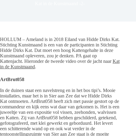
Kat in de Kunstmaand -2-
HOLLUM – Ameland is in 2018 Eiland van Hidde Dirks Kat.
Stichting Kunstmaand is een van de participanten in Stichting
Hidde Dirks Kat. Dat moet een hoog Kattengehalte in deze
Kunstmaand opleveren, zou je denken. PA gaat op
Kattenjacht. Hieronder de tweede video over de jacht naar
Kat
in de Kunstmaand
.
ArtBrut058
In de duinen staat een navelstreng en in het bos tipi’s. Mooie
installaties, maar het is in Sier aan Zee dat we Hidde Dirks
Kat ontmoeten. ArtBrut058 heeft zich met passie gestort op de
commandeur en kijk eens wat daar van gekomen is. Het is een
juweeltje van een expositie vol vissen, zeehonden, walvissen
en Katten. Zij van ArtBrut058 hebben geschilderd, getekend,
gefotografeerd, met klei gewerkt en geborduurd. Het levert
een schitterende wand op en ook wat verder in de
tentoonstellingsruimte van Sier aan Zee staat is de moeite