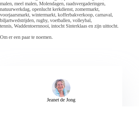
malen, meel malen, Molendagen, raadsvergaderingen,
natuurwerkdag, openlucht kerkdienst, zomermarkt,
voorjaarsmarkt, wintermarkt, kofferbakverkoop, carnaval,
biljartwedstrijden, rugby, voetballen, volleybal,
tennis, Waddentoernnooi, intocht Sinterklaas en zijn uittocht.
Om er een paar te noemen.
Jeanet de Jong
Jeanet de Jong stopt op 31 augustus 2023 met
haar Persbureau Ameland. De nieuwsvoorziening
wordt onder dezelfde naam, met een ander logo
en andere opmaak als nieuwsblog voortgezet
door een externe partij. De mailadressen
gekoppeld aan de website verdwijnen.