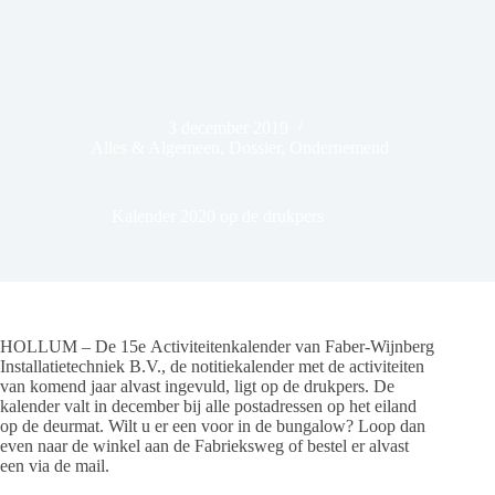
3 december 2019
Alles & Algemeen
,
Dossier
,
Ondernemend
Kalender 2020 op de drukpers
HOLLUM – De 15e Activiteitenkalender van Faber-Wijnberg
Installatietechniek B.V., de notitiekalender met de activiteiten
van komend jaar alvast ingevuld, ligt op de drukpers. De
kalender valt in december bij alle postadressen op het eiland
op de deurmat. Wilt u er een voor in de bungalow? Loop dan
even naar de winkel aan de Fabrieksweg of bestel er alvast
een via de mail.