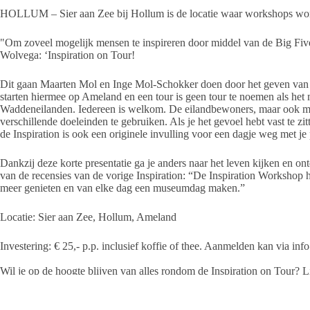
HOLLUM – Sier aan Zee bij Hollum is de locatie waar workshops wor
"Om zoveel mogelijk mensen te inspireren door middel van de Big Five 
Wolvega: ‘Inspiration on Tour!
Dit gaan Maarten Mol en Inge Mol-Schokker doen door het geven van 
starten hiermee op Ameland en een tour is geen tour te noemen als het maa
Waddeneilanden. Iedereen is welkom. De eilandbewoners, maar ook me
verschillende doeleinden te gebruiken. Als je het gevoel hebt vast te zi
de Inspiration is ook een originele invulling voor een dagje weg met je 
Dankzij deze korte presentatie ga je anders naar het leven kijken en on
van de recensies van de vorige Inspiration: “De Inspiration Workshop h
meer genieten en van elke dag een museumdag maken.”
Locatie: Sier aan Zee, Hollum, Ameland
Investering: € 25,- p.p. inclusief koffie of thee. Aanmelden kan via in
Wil je op de hoogte blijven van alles rondom de Inspiration on Tour?