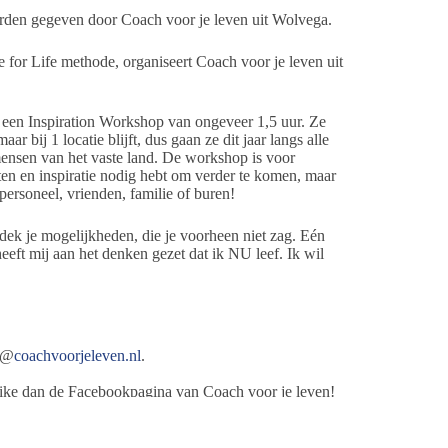
den gegeven door Coach voor je leven uit Wolvega.
for Life methode, organiseert Coach voor je leven uit
een Inspiration Workshop van ongeveer 1,5 uur. Ze
r bij 1 locatie blijft, dus gaan ze dit jaar langs alle
nsen van het vaste land. De workshop is voor
tten en inspiratie nodig hebt om verder te komen, maar
personeel, vrienden, familie of buren!
tdek je mogelijkheden, die je voorheen niet zag. Eén
eeft mij aan het denken gezet dat ik NU leef. Ik wil
fo@
coachvoorjeleven.nl
.
 Like dan de Facebookpagina van Coach voor je leven!