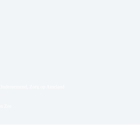
Ondernemend
,
Zorg op Ameland
an Zee