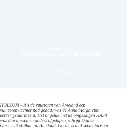
28 december 2010
Alles & Algemeen
,
Dossier
,
Hart van Ameland
Ingezonden – Omslaan HA38
HOLLUM – Als de vuurtoren van Ameland een
vuurtorenwachter had gehad, was de Anna Margaretha
eerder gealarmeerd. Het ongeluk met de omgeslagen HA38
was dan misschien anders afgelopen, schrijft Douwe
Gorter uit Hollum op Ameland. Gorter is oud-secreataris en