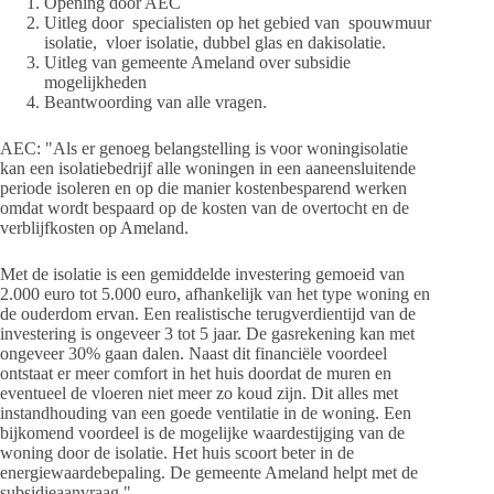
Opening door AEC
Uitleg door specialisten op het gebied van spouwmuur
isolatie, vloer isolatie, dubbel glas en dakisolatie.
Uitleg van gemeente Ameland over subsidie
mogelijkheden
Beantwoording van alle vragen.
AEC: "Als er genoeg belangstelling is voor woningisolatie
kan een isolatiebedrijf alle woningen in een aaneensluitende
periode isoleren en op die manier kostenbesparend werken
omdat wordt bespaard op de kosten van de overtocht en de
verblijfkosten op Ameland.
Met de isolatie is een gemiddelde investering gemoeid van
2.000 euro tot 5.000 euro, afhankelijk van het type woning en
de ouderdom ervan. Een realistische terugverdientijd van de
investering is ongeveer 3 tot 5 jaar. De gasrekening kan met
ongeveer 30% gaan dalen. Naast dit financiële voordeel
ontstaat er meer comfort in het huis doordat de muren en
eventueel de vloeren niet meer zo koud zijn. Dit alles met
instandhouding van een goede ventilatie in de woning. Een
bijkomend voordeel is de mogelijke waardestijging van de
woning door de isolatie. Het huis scoort beter in de
energiewaardebepaling. De gemeente Ameland helpt met de
subsidieaanvraag."