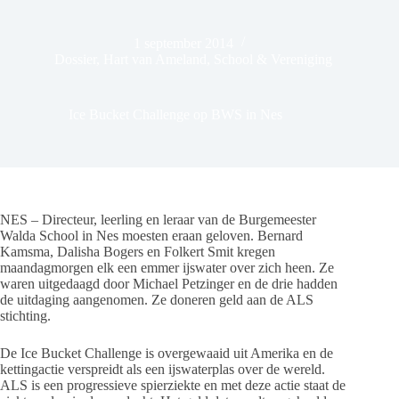
1 september 2014
Dossier
,
Hart van Ameland
,
School & Vereniging
Ice Bucket Challenge op BWS in Nes
NES – Directeur, leerling en leraar van de Burgemeester
Walda School in Nes moesten eraan geloven. Bernard
Kamsma, Dalisha Bogers en Folkert Smit kregen
maandagmorgen elk een emmer ijswater over zich heen. Ze
waren uitgedaagd door Michael Petzinger en de drie hadden
de uitdaging aangenomen. Ze doneren geld aan de ALS
stichting.
De Ice Bucket Challenge is overgewaaid uit Amerika en de
kettingactie verspreidt als een ijswaterplas over de wereld.
ALS is een progressieve spierziekte en met deze actie staat de