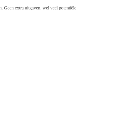
 Geen extra uitgaven, wel veel potentiële
n oproep of mededeling of zet het spul te koop. Op
t gemakkelijk terug te vinden.
is. In coronatijd voor iedereen gratis. Ook voor bedrijven
kopje koffie of zo.