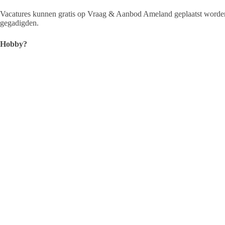
Vacatures kunnen gratis op Vraag & Aanbod Ameland geplaatst worden.
gegadigden.
Hobby?
Actie, opruiming, reclame, hobby, op zoek naar iets? Plaats ook dan ee
Vraag & Aanbod Ameland staat het overzichtelijk in categoriën en is he
Maak hier een account
na akkoord is het account actief
log in en plaats een advertentietje. Voor particulieren altijd grat
die een actie willen aankondigen.
na akkoord staat de advertentie online.
delen maar!
Verkoop gelukt en waardeert u de service van PA? Doneer dan eens een 
Klik hier maar eens ⇒