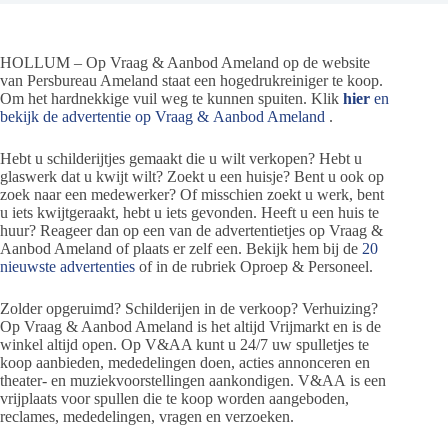
HOLLUM – Op Vraag & Aanbod Ameland op de website
van Persbureau Ameland staat een hogedrukreiniger te koop.
Om het hardnekkige vuil weg te kunnen spuiten. Klik
hier
en
bekijk de advertentie op Vraag & Aanbod Ameland
.
Hebt u schilderijtjes gemaakt die u wilt verkopen? Hebt u
glaswerk dat u kwijt wilt? Zoekt u een huisje? Bent u ook op
zoek naar een medewerker? Of misschien zoekt u werk, bent
u iets kwijtgeraakt, hebt u iets gevonden. Heeft u een huis te
huur? Reageer dan op een van de advertentietjes op Vraag &
Aanbod Ameland of plaats er zelf een. Bekijk hem bij de
20
nieuwste advertenties
of in de rubriek Oproep & Personeel.
Zolder opgeruimd? Schilderijen in de verkoop? Verhuizing?
Op Vraag & Aanbod Ameland is het altijd Vrijmarkt en is de
winkel altijd open. Op V&AA kunt u 24/7 uw spulletjes te
koop aanbieden, mededelingen doen, acties annonceren en
theater- en muziekvoorstellingen aankondigen. V&AA is een
vrijplaats voor spullen die te koop worden aangeboden,
reclames, mededelingen, vragen en verzoeken.