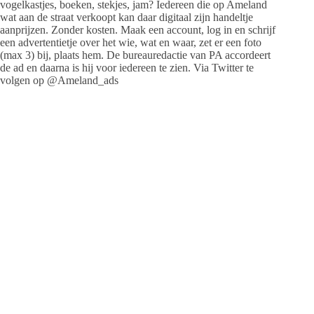
vogelkastjes, boeken, stekjes, jam? Iedereen die op Ameland
wat aan de straat verkoopt kan daar digitaal zijn handeltje
aanprijzen. Zonder kosten. Maak een account, log in en schrijf
een advertentietje over het wie, wat en waar, zet er een foto
(max 3) bij, plaats hem. De bureauredactie van PA accordeert
de ad en daarna is hij voor iedereen te zien. Via Twitter te
volgen op @Ameland_ads
Jeanet de Jong
Jeanet de Jong stopt op 31 augustus 2023 met
haar Persbureau Ameland. De nieuwsvoorziening
wordt onder dezelfde naam, met een ander logo
en andere opmaak als nieuwsblog voortgezet
door een externe partij. De mailadressen
gekoppeld aan de website verdwijnen.