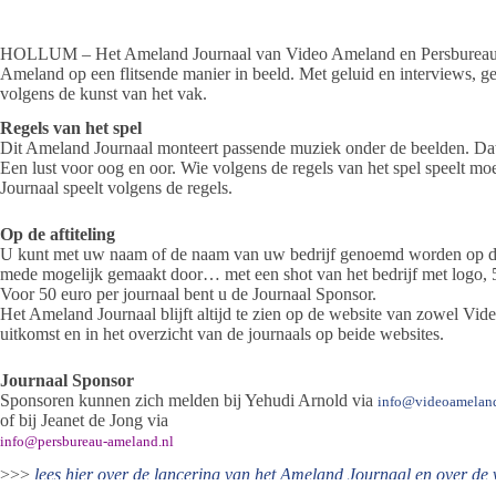
HOLLUM – Het Ameland Journaal van Video Ameland en Persbureau A
Ameland op een flitsende manier in beeld. Met geluid en interviews, 
volgens de kunst van het vak.
Regels van het spel
Dit Ameland Journaal monteert passende muziek onder de beelden. Dat m
Een lust voor oog en oor. Wie volgens de regels van het spel speelt m
Journaal speelt volgens de regels.
Op de aftiteling
U kunt met uw naam of de naam van uw bedrijf genoemd worden op de a
mede mogelijk gemaakt door… met een shot van het bedrijf met logo, 5
Voor 50 euro per journaal bent u de Journaal Sponsor.
Het Ameland Journaal blijft altijd te zien op de website van zowel V
uitkomst en in het overzicht van de journaals op beide websites.
Journaal Sponsor
Sponsoren kunnen zich melden bij Yehudi Arnold via
info@videoameland
of bij Jeanet de Jong via
info@persbureau-ameland.nl
>>>
lees hier over de lancering van het Ameland Journaal en over de 
door Video Ameland.