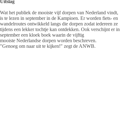
Uitslag
Wat het publiek de mooiste vijf dorpen van Nederland vindt,
is te lezen in september in de Kampioen. Er worden fiets- en
wandelroutes ontwikkeld langs die dorpen zodat iedereen ze
tijdens een lekker tochtje kan ontdekken. Ook verschijnt er in
september een kloek boek waarin de vijftig
mooiste Nederlandse dorpen worden beschreven.
"Genoeg om naar uit te kijken!" zegt de ANWB.
⇒
stemmen kan via deze link
Jeanet de Jong
Jeanet de Jong stopt op 31 augustus 2023 met
haar Persbureau Ameland. De nieuwsvoorziening