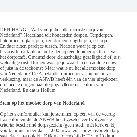
DEN HAAG – Wat vind jij het allermooiste dorp van
Nederland? Nederland telt honderden dorpen. Terpdorpen,
lintdorpen, dijkdorpen, kerkdorpen, ringdorpen, esdorpen…
En daar zitten pareltjes tussen. Plaatsen waar je op een
historisch marktplein kunt zitten op een lommerrijk terras van
het dorpscafé. Omarmd door kleinschalige gezelligheid of juist
weldadige rust. Dorpen waar je je waant in een andere eeuw
of juist in de toekomst. Maar wat is nu het allermooiste dorp
van Nederland? De Amelander dorpen misstaan niet in zo'n
verkiezing, maar de ANWB heeft één van de vier uitgekozen
om mee te dingen naar de prijs Allermooiste dorp van
Nederland. En dat is Hollum.
Stem op het mooiste dorp van Nederland
Op het stemformulier kun je stemmen op één van de veertig
fraaie dorpen die de ANWB heeft geselecteerd volgens de
criteria: beschermd dorpsgezicht (geen stad), mét kerk en bij
voorkeur niet meer dan 15.000 inwoners. Jouw favoriete dorp
staat daar vast ook bij. Kijk maar eens bij de H van Hollum.