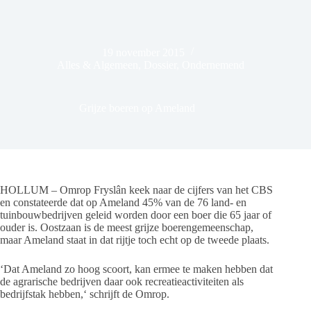
19 november 2015
Alles & Algemeen
,
Dossier
,
Ondernemend
Grijze boeren op Ameland
HOLLUM – Omrop Fryslân keek naar de cijfers van het CBS
en constateerde dat op Ameland 45% van de 76 land- en
tuinbouwbedrijven geleid worden door een boer die 65 jaar of
ouder is. Oostzaan is de meest grijze boerengemeenschap,
maar Ameland staat in dat rijtje toch echt op de tweede plaats.
‘Dat Ameland zo hoog scoort, kan ermee te maken hebben dat
de agrarische bedrijven daar ook recreatieactiviteiten als
bedrijfstak hebben,‘ schrijft de Omrop.