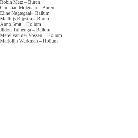
Robin Metz
– Buren
Christian Molenaar
– Buren
Eline Nagtegaal-
Ballum
Matthijs Rijpstra
– Buren
Anno Smit
– Hollum
Jildou Tuinenga
– Ballum
Merel van der Vossen
– Hollum
Marjolijn Werkman
– Hollum
Geslaagd 97 %
VMBO ISP (Dienstverlening en Commercie)
Basis
Alissa Molenaar –
Buren
Pascal Oud
– Buren
Ids Polet
– Ballum
Geslaagd 100 %
VMBO ISP (Dienstverlening en Commercie)
Kader
Cyprian de Jong
– Buren