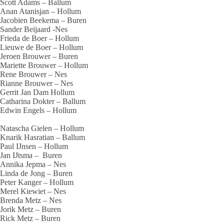
Scott Adams
– Ballum
Anan Atanisjan
– Hollum
Jacobien Beekema
– Buren
Sander Beijaard -Nes
Frieda de Boer
– Hollum
Lieuwe de Boer
– Hollum
Jeroen Brouwer
– Buren
Mariette Brouwer
– Hollum
Rene Brouwer
– Nes
Rianne Brouwer
– Nes
Gerrit Jan Dam
Hollum
Catharina Dokter
– Ballum
Edwin Engels
– Hollum
Natascha Gielen
– Hollum
Knarik Hasratian
– Ballum
Paul IJnsen
– Hollum
Jan IJtsma –
Buren
Annika Jepma
– Nes
Linda de Jong
– Buren
Peter Kanger
– Hollum
Merel Kiewiet
– Nes
Brenda Metz
– Nes
Jorik Metz
– Buren
Rick Metz
– Buren