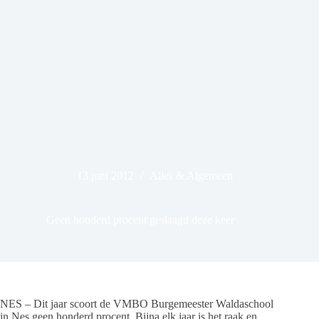
13 juni 2012
Alles & Algemeen
Geen honderd procent geslaagd deze keer
NES – Dit jaar scoort de VMBO Burgemeester Waldaschool
in Nes geen honderd procent. Bijna elk jaar is het raak en