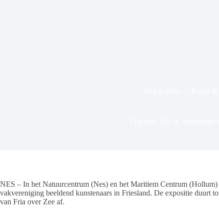
20 juli 2016
Kunst & 
Fria over Zee in Amelander
NES – In het Natuurcentrum (Nes) en het Maritiem Centrum (Hollum) 
vakvereniging beeldend kunstenaars in Friesland. De expositie duurt to
van Fria over Zee af.