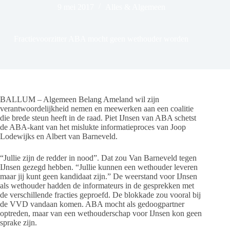
9 mei 2017
Alles & Algemeen
Fractievoorzitter ABA mocht geen wethouder worden
BALLUM – Algemeen Belang Ameland wil zijn
verantwoordelijkheid nemen en meewerken aan een coalitie
die brede steun heeft in de raad. Piet IJnsen van ABA schetst
de ABA-kant van het mislukte informatieproces van Joop
Lodewijks en Albert van Barneveld.
“Jullie zijn de redder in nood”. Dat zou Van Barneveld tegen
IJnsen gezegd hebben. “Jullie kunnen een wethouder leveren
maar jij kunt geen kandidaat zijn.” De weerstand voor IJnsen
als wethouder hadden de informateurs in de gesprekken met
de verschillende fracties geproefd. De blokkade zou vooral bij
de VVD vandaan komen. ABA mocht als gedoogpartner
optreden, maar van een wethouderschap voor IJnsen kon geen
sprake zijn.