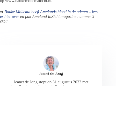
op www.baukemollematocht.nl.
⇒
Bauke Mollema heeft Amelands bloed in de aderen – lees
er hier over
en pak Ameland InZicht magazine nummer 5
erbij
Jeanet de Jong
Jeanet de Jong stopt op 31 augustus 2023 met
haar Persbureau Ameland. De nieuwsvoorziening
wordt onder dezelfde naam, met een ander logo
en andere opmaak als nieuwsblog voortgezet
door een externe partij. De mailadressen
gekoppeld aan de website verdwijnen.