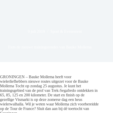
9 juli 2019
Sport & Evenement
Fiets de nieuwe trainingsrondes van Bauke Mollema
GRONINGEN – Bauke Mollema heeft voor
wielerliefhebbers nieuwe routes uitgezet voor de Bauke
Mollema Tocht op zondag 25 augustus. Je kunt het
trainingsgebied van de prof van Trek-Segafredo ontdekken in
65, 85, 125 en 200 kilometer. De start en finish op de
gezellige Vismarkt is op deze zomerse dag een heus
wielerwalhalla. Wil je weten waar Mollema zich voorbereidde
op de Tour de France? Sluit dan aan bij dé toertocht van