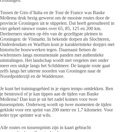
Groningen.
Tussen de Giro d’Italia en de Tour de France was Bauke
Mollema druk bezig geweest om de mooiste routes door de
provincie Groningen uit te stippelen. Dat heeft geresulteerd in
vier geheel nieuwe routes over 65, 85, 125 en 200 km.
Deelnemers starten op één van de gezelligste pleinen in
Groningen: de Vismarkt. In bekende dorpen als Slochteren,
Onderdendam en Warffum kom je karakteristieke dorpjes met
historische bouwwerken tegen. Daarnaast fietsen de
wielrenners langs monumentale panden met authentieke
uitstralingen. Het landschap wordt niet vergeten met onder
meer een stukje langs het Schildmeer. De langste route gaat
zelfs langs het uiterste noorden van Groningen naar de
Noordpolderzijl en de Waddenzee.
Je kunt het trainingsgebied in je eigen tempo ontdekken. Ben
je benieuwd of je kan tippen aan de tijden van Bauke
Mollema? Dan kun je uit het zadel komen voor twee
tussensprints. Onderweg wordt op twee momenten de tijden
geklokt voor een sprint van 200 meter en 1,7 kilometer. Voor
ieder type sprinter wat wils.
Alle routes en tussensprints zijn in kaart gebracht